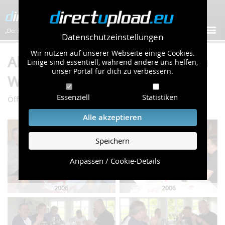
„Der schnellste Bilder-Hoster im Web!”
Datenschutzeinstellungen
Wir nutzen auf unserer Webseite einige Cookies.
Album "Sauerland-Touren" von
Einige sind essentiell, während andere uns helfen,
unser Portal für dich zu verbessern.
WOK (79 Bilder)
Essenziell
Statistiken
/
/
Öffentliche Galerie
Sport & Freizeit
Sauerland-Touren
Alle akzeptieren
Speichern
Anpassen / Cookie-Details
2006
2006