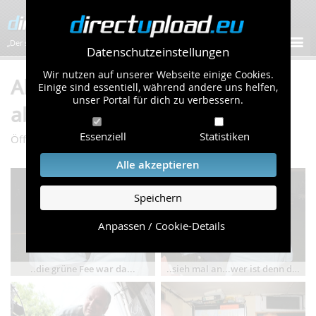
„Der schnellste Bilder-Hoster im Web!”
Datenschutzeinstellungen
Wir nutzen auf unserer Webseite einige Cookies.
Album "Brasi...." von
Einige sind essentiell, während andere uns helfen,
unser Portal für dich zu verbessern.
absinthratte (34 Bilder)
Essenziell
Statistiken
/
/
Öffentliche Galerie
Autos & Verkehr
Brasi....
Alle akzeptieren
Speichern
Anpassen / Cookie-Details
..die grüne Fee war da...
..sieh mal an...wer ist denn das??