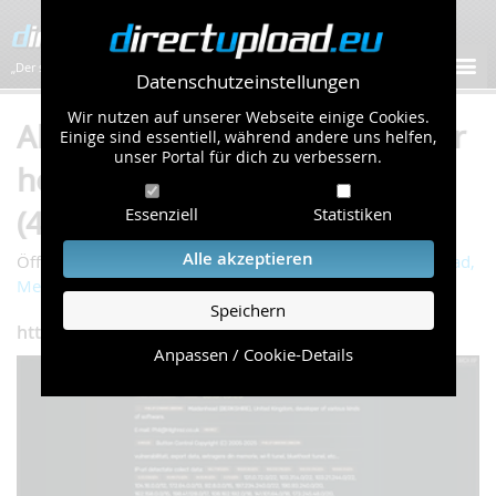
„Der schnellste Bilder-Hoster im Web!”
Datenschutzeinstellungen
Wir nutzen auf unserer Webseite einige Cookies.
Album "Tinitus, Vices from your
Einige sind essentiell, während andere uns helfen,
unser Portal für dich zu verbessern.
head, Metaverse" von golumai
(447 Bilder)
Essenziell
Statistiken
Alle akzeptieren
/
/
Öffentliche Galerie
Technik
Tinitus, Vices from your head,
Metaverse
Speichern
https://www.kendrayresearch.vip/
Anpassen / Cookie-Details