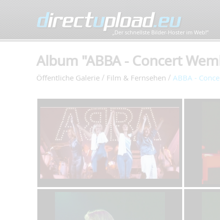
„Der schnellste Bilder-Hoster im Web!”
Album "ABBA - Concert Wembl
/
/
Öffentliche Galerie
Film & Fernsehen
ABBA - Conce