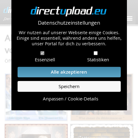
„Der schnellste Bilder-Hoster im Web!”
Datenschutzeinstellungen
Wir nutzen auf unserer Webseite einige Cookies.
Album "Walli`s By Schwines"
Einige sind essentiell, während andere uns helfen,
unser Portal für dich zu verbessern.
von schwines (84 Bilder)
Essenziell
Statistiken
/
/
Öffentliche Galerie
Wallpaper
Walli`s By Schwines
Alle akzeptieren
Speichern
Anpassen / Cookie-Details