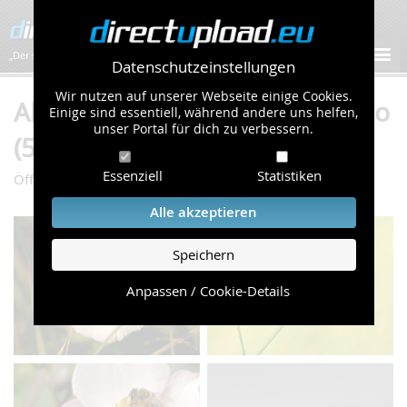
„Der schnellste Bilder-Hoster im Web!”
Datenschutzeinstellungen
Wir nutzen auf unserer Webseite einige Cookies.
Album "Insekten" von Rolf Bodo
Einige sind essentiell, während andere uns helfen,
unser Portal für dich zu verbessern.
(58 Bilder)
Essenziell
Statistiken
/
/
Öffentliche Galerie
Natur & Tiere
Insekten
Alle akzeptieren
Speichern
Anpassen / Cookie-Details