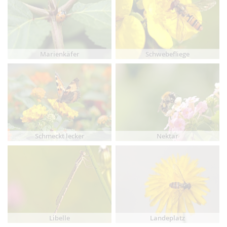
Marienkäfer
Schwebefliege
Schmeckt lecker
Nektar
Libelle
Landeplatz