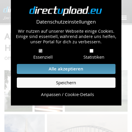
„Der schnellste Bilder-Hoster im Web!”
Datenschutzeinstellungen
Wir nutzen auf unserer Webseite einige Cookies.
Album "Brücken - Bridges" von
Einige sind essentiell, während andere uns helfen,
unser Portal für dich zu verbessern.
HTSchmidt (12 Bilder)
Essenziell
Statistiken
/
/
Öffentliche Galerie
Gebäude & Kultur
Brücken - Bridges
Alle akzeptieren
Speichern
Anpassen / Cookie-Details