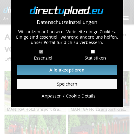
„Der schnellste Bilder-Hoster im Web!”
Datenschutzeinstellungen
Wir nutzen auf unserer Webseite einige Cookies.
Album "1:87 Hansebubeforum"
Einige sind essentiell, während andere uns helfen,
unser Portal für dich zu verbessern.
von "Anonym" (109 Bilder)
Essenziell
Statistiken
/
/
Öffentliche Galerie
Sonstiges
1:87 Hansebubeforum
Alle akzeptieren
Speichern
Anpassen / Cookie-Details
MAN TGA Holztransport Kran Langholz Kurzholz
MAN TGA Holztransport Kran Langholz Kurzholz