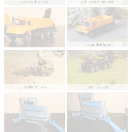
zetros thw 4x4
oshkosh femtt 6x6
zetros 6x6 kran
oshkosh 6x6
man 8x8 kat