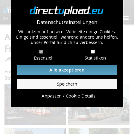
„Der schnellste Bilder-Hoster im Web!”
Datenschutzeinstellungen
Wir nutzen auf unserer Webseite einige Cookies.
Album "Straßenbahnen" von
Einige sind essentiell, während andere uns helfen,
unser Portal für dich zu verbessern.
Frank St. (450 Bilder)
Essenziell
Statistiken
/
/
Öffentliche Galerie
Autos & Verkehr
Straßenbahnen
Alle akzeptieren
Fotos zu Straßenbahnen und Gleis- und
Streckeneinrichtungen
Speichern
Anpassen / Cookie-Details