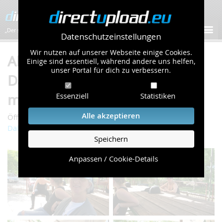
„Der schnellste Bilder-Hoster im Web!”
Datenschutzeinstellungen
Wir nutzen auf unserer Webseite einige Cookies.
Album "Hrvatska Trail -
Einige sind essentiell, während andere uns helfen,
unser Portal für dich zu verbessern.
Dalmacija" von
mephistofaustus (681 Bilder)
Essenziell
Statistiken
Alle akzeptieren
/
/
Öffentliche Galerie
Hobbies & Urlaub
Hrvatska Trail -
Dalmacija
Speichern
Anpassen / Cookie-Details