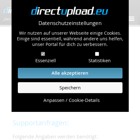
„Der schnellste Bilder-Hoster im Web!”
Datenschutzeinstellungen
Wir nutzen auf unserer Webseite einige Cookies.
Kontakt & Support
Einige sind essentiell, während andere uns helfen,
unser Portal für dich zu verbessern.
Um eine schnelle und unkomplizierte
Essenziell
Statistiken
Bearbeitung Ihres Problems zu gewährleisten,
bitten wir Sie,
Alle akzeptieren
folgende Punkte zu beachten und einzuhalten.
Speichern
Die schnellste Hilfe finden Sie auf unserer
Hilfe
Seite
, die die häufig gestellten Fragen
Anpassen / Cookie-Details
beantwortet.
Supportanfragen:
Folgende Angaben werden benötigt: