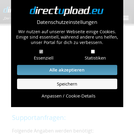
„Der schnellste Bilder-Hoster im Web!”
Datenschutzeinstellungen
Wir nutzen auf unserer Webseite einige Cookies.
Kontakt & Support
Einige sind essentiell, während andere uns helfen,
unser Portal für dich zu verbessern.
Um eine schnelle und unkomplizierte
Essenziell
Statistiken
Bearbeitung Ihres Problems zu gewährleisten,
bitten wir Sie,
Alle akzeptieren
folgende Punkte zu beachten und einzuhalten.
Speichern
Die schnellste Hilfe finden Sie auf unserer
Hilfe
Seite
, die die häufig gestellten Fragen
Anpassen / Cookie-Details
beantwortet.
Supportanfragen:
Folgende Angaben werden benötigt: