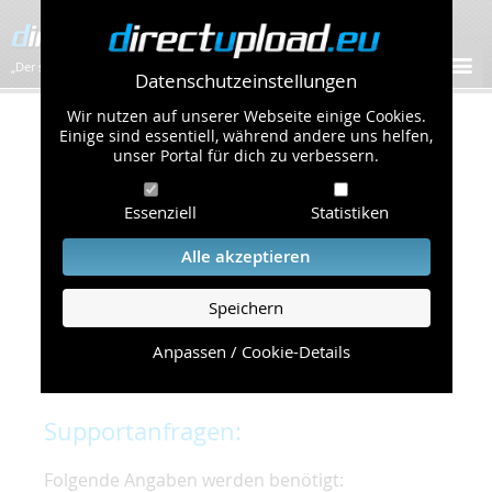
„Der schnellste Bilder-Hoster im Web!”
Datenschutzeinstellungen
Wir nutzen auf unserer Webseite einige Cookies.
Kontakt & Support
Einige sind essentiell, während andere uns helfen,
unser Portal für dich zu verbessern.
Um eine schnelle und unkomplizierte
Essenziell
Statistiken
Bearbeitung Ihres Problems zu gewährleisten,
bitten wir Sie,
Alle akzeptieren
folgende Punkte zu beachten und einzuhalten.
Speichern
Die schnellste Hilfe finden Sie auf unserer
Hilfe
Seite
, die die häufig gestellten Fragen
Anpassen / Cookie-Details
beantwortet.
Supportanfragen:
Folgende Angaben werden benötigt: