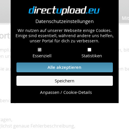
Bilder hochladen
Mit
Datenschutzeinstellungen
Wir nutzen auf unserer Webseite einige Cookies.
ort
Einige sind essentiell, während andere uns helfen,
unser Portal für dich zu verbessern.
plizierte Bearbeitung Ihres Problems zu gewährleisten, bitt
Essenziell
Statistiken
en und einzuhalten.
Alle akzeptieren
 Sie auf unserer
Hilfe Seite
, die die häufig gestellten Fragen 
Speichern
Anpassen / Cookie-Details
benötigt:
ragen,
glichst genaue Fehlerbeschreibung,