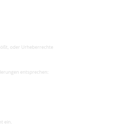
tößt, oder Urheberrechte
rderungen entsprechen:
t ein.