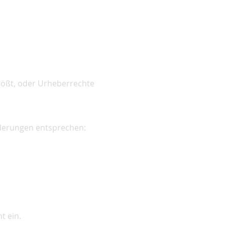
tößt, oder Urheberrechte
rderungen entsprechen:
t ein.