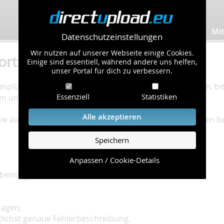
Bilder hochladen
Mit
Datenschutzeinstellungen
Wir nutzen auf unserer Webseite einige Cookies.
ort
Einige sind essentiell, während andere uns helfen,
unser Portal für dich zu verbessern.
plizierte Bearbeitung Ihres Problems zu gewährleisten, bitt
Essenziell
Statistiken
en und einzuhalten.
Alle akzeptieren
 Sie auf unserer
Hilfe Seite
, die die häufig gestellten Fragen 
Speichern
Anpassen / Cookie-Details
benötigt:
ragen,
glichst genaue Fehlerbeschreibung,