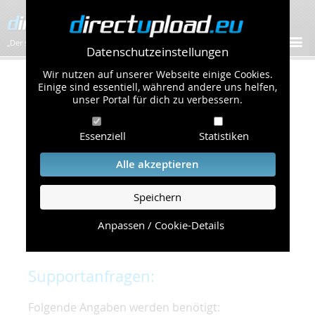
„Der schnellste Bilder-Hoster im Web!”
Datenschutzeinstellungen
Wir nutzen auf unserer Webseite einige Cookies.
Kontakt & Support
Einige sind essentiell, während andere uns helfen,
unser Portal für dich zu verbessern.
Um eine schnelle und unkomplizierte
Essenziell
Statistiken
Bearbeitung Ihres Problems zu gewährleisten,
bitten wir Sie,
Alle akzeptieren
folgende Punkte zu beachten und einzuhalten.
Speichern
Die schnellste Hilfe finden Sie auf unserer
Hilfe
Seite
, die die häufig gestellten Fragen
Anpassen / Cookie-Details
beantwortet.
Supportanfragen:
Folgende Angaben werden benötigt: