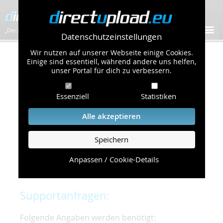
„Der schnellste Bilder-Hoster im Web!”
Datenschutzeinstellungen
Wir nutzen auf unserer Webseite einige Cookies.
Kontakt & Support
Einige sind essentiell, während andere uns helfen,
unser Portal für dich zu verbessern.
Um eine schnelle und unkomplizierte
Essenziell
Statistiken
Bearbeitung Ihres Problems zu gewährleisten,
bitten wir Sie,
Alle akzeptieren
folgende Punkte zu beachten und einzuhalten.
Speichern
Die schnellste Hilfe finden Sie auf unserer
Hilfe
Seite
, die die häufig gestellten Fragen
Anpassen / Cookie-Details
beantwortet.
Supportanfragen:
Folgende Angaben werden benötigt: