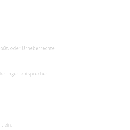
tößt, oder Urheberrechte
rderungen entsprechen:
t ein.