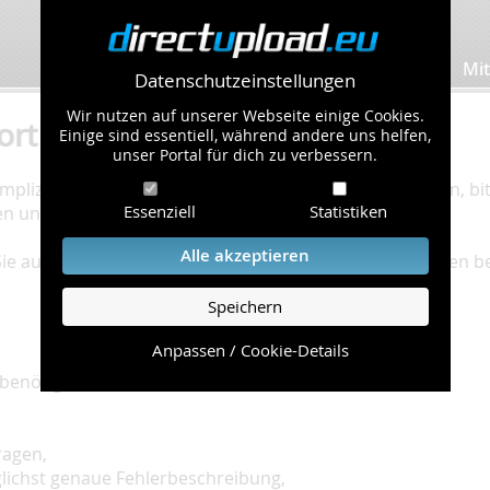
Bilder hochladen
Mit
Datenschutzeinstellungen
Wir nutzen auf unserer Webseite einige Cookies.
ort
Einige sind essentiell, während andere uns helfen,
unser Portal für dich zu verbessern.
plizierte Bearbeitung Ihres Problems zu gewährleisten, bitt
Essenziell
Statistiken
en und einzuhalten.
Alle akzeptieren
 Sie auf unserer
Hilfe Seite
, die die häufig gestellten Fragen 
Speichern
Anpassen / Cookie-Details
benötigt:
ragen,
glichst genaue Fehlerbeschreibung,