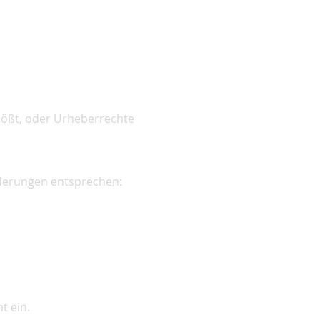
tößt, oder Urheberrechte
rderungen entsprechen:
t ein.