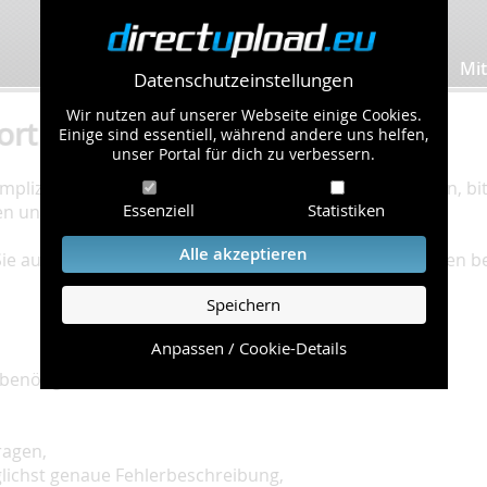
Bilder hochladen
Mit
Datenschutzeinstellungen
Wir nutzen auf unserer Webseite einige Cookies.
ort
Einige sind essentiell, während andere uns helfen,
unser Portal für dich zu verbessern.
plizierte Bearbeitung Ihres Problems zu gewährleisten, bitt
Essenziell
Statistiken
en und einzuhalten.
Alle akzeptieren
 Sie auf unserer
Hilfe Seite
, die die häufig gestellten Fragen 
Speichern
Anpassen / Cookie-Details
benötigt:
ragen,
glichst genaue Fehlerbeschreibung,