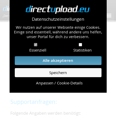
„Der schnellste Bilder-Hoster im Web!”
Datenschutzeinstellungen
Wir nutzen auf unserer Webseite einige Cookies.
Kontakt & Support
Einige sind essentiell, während andere uns helfen,
unser Portal für dich zu verbessern.
Um eine schnelle und unkomplizierte
Essenziell
Statistiken
Bearbeitung Ihres Problems zu gewährleisten,
bitten wir Sie,
Alle akzeptieren
folgende Punkte zu beachten und einzuhalten.
Speichern
Die schnellste Hilfe finden Sie auf unserer
Hilfe
Seite
, die die häufig gestellten Fragen
Anpassen / Cookie-Details
beantwortet.
Supportanfragen:
Folgende Angaben werden benötigt: