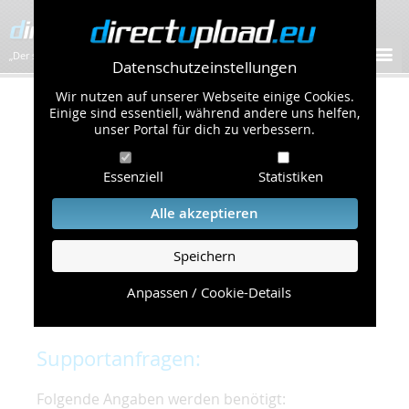
„Der schnellste Bilder-Hoster im Web!”
Datenschutzeinstellungen
Wir nutzen auf unserer Webseite einige Cookies.
Kontakt & Support
Einige sind essentiell, während andere uns helfen,
unser Portal für dich zu verbessern.
Um eine schnelle und unkomplizierte
Essenziell
Statistiken
Bearbeitung Ihres Problems zu gewährleisten,
bitten wir Sie,
Alle akzeptieren
folgende Punkte zu beachten und einzuhalten.
Speichern
Die schnellste Hilfe finden Sie auf unserer
Hilfe
Seite
, die die häufig gestellten Fragen
Anpassen / Cookie-Details
beantwortet.
Supportanfragen:
Folgende Angaben werden benötigt: