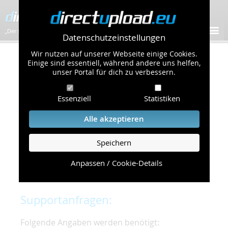
„Der schnellste Bilder-Hoster im Web!”
Datenschutzeinstellungen
Wir nutzen auf unserer Webseite einige Cookies.
Kontakt & Support
Einige sind essentiell, während andere uns helfen,
unser Portal für dich zu verbessern.
Um eine schnelle und unkomplizierte
Essenziell
Statistiken
Bearbeitung Ihres Problems zu gewährleisten,
bitten wir Sie,
Alle akzeptieren
folgende Punkte zu beachten und einzuhalten.
Speichern
Die schnellste Hilfe finden Sie auf unserer
Hilfe
Seite
, die die häufig gestellten Fragen
Anpassen / Cookie-Details
beantwortet.
Supportanfragen:
Folgende Angaben werden benötigt: