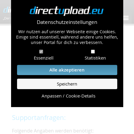
„Der schnellste Bilder-Hoster im Web!”
Datenschutzeinstellungen
Wir nutzen auf unserer Webseite einige Cookies.
Kontakt & Support
Einige sind essentiell, während andere uns helfen,
unser Portal für dich zu verbessern.
Um eine schnelle und unkomplizierte
Essenziell
Statistiken
Bearbeitung Ihres Problems zu gewährleisten,
bitten wir Sie,
Alle akzeptieren
folgende Punkte zu beachten und einzuhalten.
Speichern
Die schnellste Hilfe finden Sie auf unserer
Hilfe
Seite
, die die häufig gestellten Fragen
Anpassen / Cookie-Details
beantwortet.
Supportanfragen:
Folgende Angaben werden benötigt: