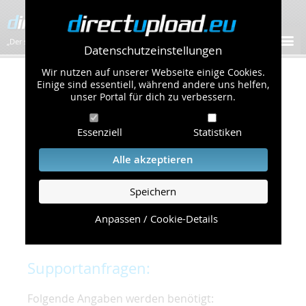
„Der schnellste Bilder-Hoster im Web!”
Datenschutzeinstellungen
Wir nutzen auf unserer Webseite einige Cookies.
Kontakt & Support
Einige sind essentiell, während andere uns helfen,
unser Portal für dich zu verbessern.
Um eine schnelle und unkomplizierte
Essenziell
Statistiken
Bearbeitung Ihres Problems zu gewährleisten,
bitten wir Sie,
Alle akzeptieren
folgende Punkte zu beachten und einzuhalten.
Speichern
Die schnellste Hilfe finden Sie auf unserer
Hilfe
Seite
, die die häufig gestellten Fragen
Anpassen / Cookie-Details
beantwortet.
Supportanfragen:
Folgende Angaben werden benötigt: