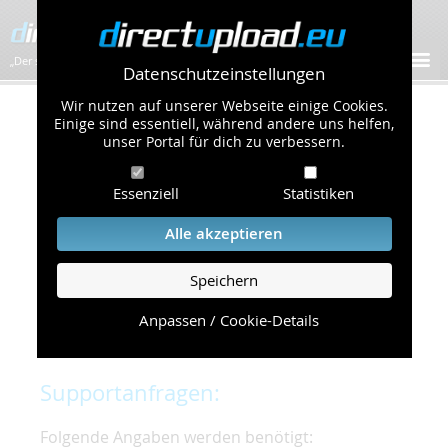
„Der schnellste Bilder-Hoster im Web!”
Datenschutzeinstellungen
Wir nutzen auf unserer Webseite einige Cookies.
Kontakt & Support
Einige sind essentiell, während andere uns helfen,
unser Portal für dich zu verbessern.
Um eine schnelle und unkomplizierte
Essenziell
Statistiken
Bearbeitung Ihres Problems zu gewährleisten,
bitten wir Sie,
Alle akzeptieren
folgende Punkte zu beachten und einzuhalten.
Speichern
Die schnellste Hilfe finden Sie auf unserer
Hilfe
Seite
, die die häufig gestellten Fragen
Anpassen / Cookie-Details
beantwortet.
Supportanfragen:
Folgende Angaben werden benötigt: