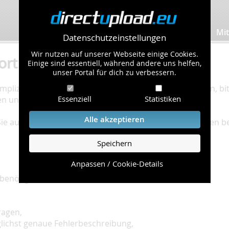
Bilder hochladen
Mit
Datenschutzeinstellungen
Wir nutzen auf unserer Webseite einige Cookies.
ort
Einige sind essentiell, während andere uns helfen,
unser Portal für dich zu verbessern.
plizierte Bearbeitung Ihres Problems zu gewährleisten, bitt
Essenziell
Statistiken
en und einzuhalten.
Alle akzeptieren
 Sie auf unserer
Hilfe Seite
, die die häufig gestellten Fragen 
Speichern
Anpassen / Cookie-Details
benötigt:
ragen,
glichst genaue Fehlerbeschreibung,