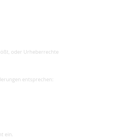
tößt, oder Urheberrechte
rderungen entsprechen:
t ein.