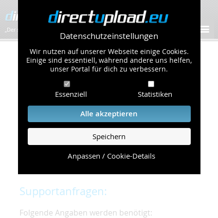
„Der schnellste Bilder-Hoster im Web!”
Datenschutzeinstellungen
Wir nutzen auf unserer Webseite einige Cookies.
Kontakt & Support
Einige sind essentiell, während andere uns helfen,
unser Portal für dich zu verbessern.
Um eine schnelle und unkomplizierte
Essenziell
Statistiken
Bearbeitung Ihres Problems zu gewährleisten,
bitten wir Sie,
Alle akzeptieren
folgende Punkte zu beachten und einzuhalten.
Speichern
Die schnellste Hilfe finden Sie auf unserer
Hilfe
Seite
, die die häufig gestellten Fragen
Anpassen / Cookie-Details
beantwortet.
Supportanfragen:
Folgende Angaben werden benötigt: