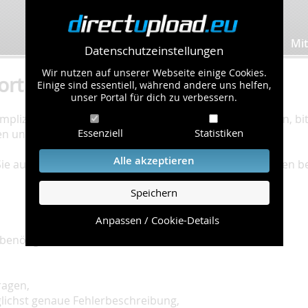
Bilder hochladen
Mit
Datenschutzeinstellungen
Wir nutzen auf unserer Webseite einige Cookies.
ort
Einige sind essentiell, während andere uns helfen,
unser Portal für dich zu verbessern.
plizierte Bearbeitung Ihres Problems zu gewährleisten, bitt
Essenziell
Statistiken
en und einzuhalten.
Alle akzeptieren
 Sie auf unserer
Hilfe Seite
, die die häufig gestellten Fragen 
Speichern
Anpassen / Cookie-Details
benötigt:
ragen,
glichst genaue Fehlerbeschreibung,