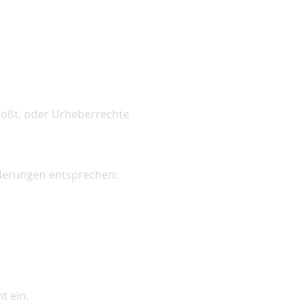
tößt, oder Urheberrechte
rderungen entsprechen:
t ein.