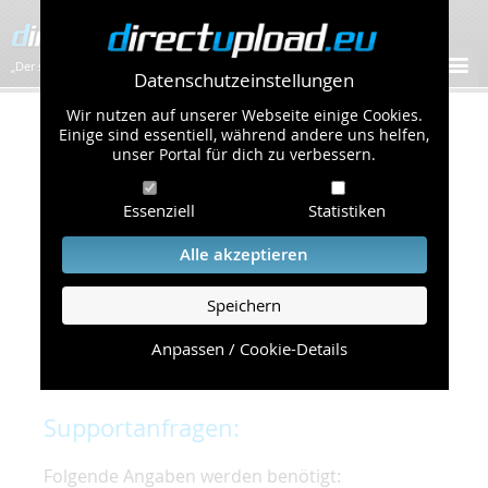
„Der schnellste Bilder-Hoster im Web!”
Datenschutzeinstellungen
Wir nutzen auf unserer Webseite einige Cookies.
Kontakt & Support
Einige sind essentiell, während andere uns helfen,
unser Portal für dich zu verbessern.
Um eine schnelle und unkomplizierte
Essenziell
Statistiken
Bearbeitung Ihres Problems zu gewährleisten,
bitten wir Sie,
Alle akzeptieren
folgende Punkte zu beachten und einzuhalten.
Speichern
Die schnellste Hilfe finden Sie auf unserer
Hilfe
Seite
, die die häufig gestellten Fragen
Anpassen / Cookie-Details
beantwortet.
Supportanfragen:
Folgende Angaben werden benötigt: