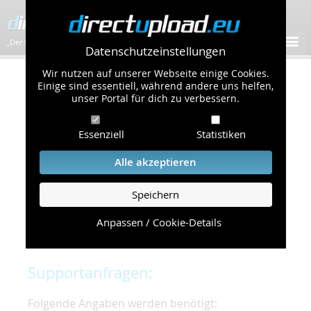
„Der schnellste Bilder-Hoster im Web!”
Datenschutzeinstellungen
Wir nutzen auf unserer Webseite einige Cookies.
Kontakt & Support
Einige sind essentiell, während andere uns helfen,
unser Portal für dich zu verbessern.
Um eine schnelle und unkomplizierte
Essenziell
Statistiken
Bearbeitung Ihres Problems zu gewährleisten,
bitten wir Sie,
Alle akzeptieren
folgende Punkte zu beachten und einzuhalten.
Speichern
Die schnellste Hilfe finden Sie auf unserer
Hilfe
Seite
, die die häufig gestellten Fragen
Anpassen / Cookie-Details
beantwortet.
Supportanfragen:
Folgende Angaben werden benötigt: