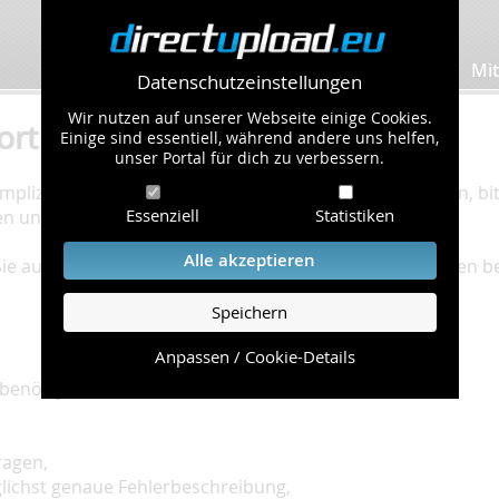
Bilder hochladen
Mit
Datenschutzeinstellungen
Wir nutzen auf unserer Webseite einige Cookies.
ort
Einige sind essentiell, während andere uns helfen,
unser Portal für dich zu verbessern.
plizierte Bearbeitung Ihres Problems zu gewährleisten, bitt
Essenziell
Statistiken
en und einzuhalten.
Alle akzeptieren
 Sie auf unserer
Hilfe Seite
, die die häufig gestellten Fragen 
Speichern
Anpassen / Cookie-Details
benötigt:
ragen,
glichst genaue Fehlerbeschreibung,