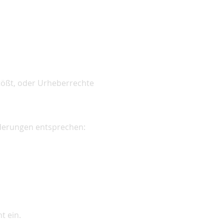
tößt, oder Urheberrechte
rderungen entsprechen:
t ein.