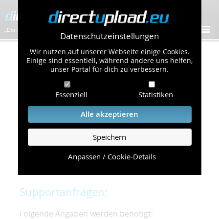
„Der schnellste Bilder-Hoster im Web!”
Datenschutzeinstellungen
Wir nutzen auf unserer Webseite einige Cookies.
Kontakt & Support
Einige sind essentiell, während andere uns helfen,
unser Portal für dich zu verbessern.
Um eine schnelle und unkomplizierte
Essenziell
Statistiken
Bearbeitung Ihres Problems zu gewährleisten,
bitten wir Sie,
Alle akzeptieren
folgende Punkte zu beachten und einzuhalten.
Speichern
Die schnellste Hilfe finden Sie auf unserer
Hilfe
Seite
, die die häufig gestellten Fragen
Anpassen / Cookie-Details
beantwortet.
Supportanfragen:
Folgende Angaben werden benötigt: