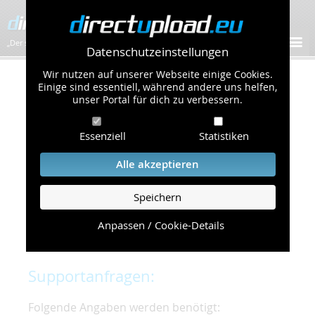
„Der schnellste Bilder-Hoster im Web!”
Datenschutzeinstellungen
Wir nutzen auf unserer Webseite einige Cookies.
Kontakt & Support
Einige sind essentiell, während andere uns helfen,
unser Portal für dich zu verbessern.
Um eine schnelle und unkomplizierte
Essenziell
Statistiken
Bearbeitung Ihres Problems zu gewährleisten,
bitten wir Sie,
Alle akzeptieren
folgende Punkte zu beachten und einzuhalten.
Speichern
Die schnellste Hilfe finden Sie auf unserer
Hilfe
Seite
, die die häufig gestellten Fragen
Anpassen / Cookie-Details
beantwortet.
Supportanfragen:
Folgende Angaben werden benötigt: