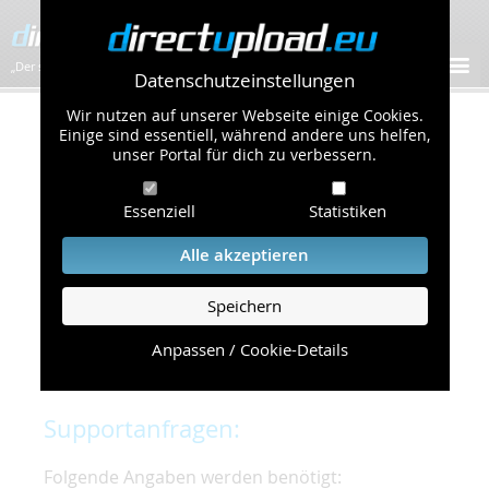
„Der schnellste Bilder-Hoster im Web!”
Datenschutzeinstellungen
Wir nutzen auf unserer Webseite einige Cookies.
Kontakt & Support
Einige sind essentiell, während andere uns helfen,
unser Portal für dich zu verbessern.
Um eine schnelle und unkomplizierte
Essenziell
Statistiken
Bearbeitung Ihres Problems zu gewährleisten,
bitten wir Sie,
Alle akzeptieren
folgende Punkte zu beachten und einzuhalten.
Speichern
Die schnellste Hilfe finden Sie auf unserer
Hilfe
Seite
, die die häufig gestellten Fragen
Anpassen / Cookie-Details
beantwortet.
Supportanfragen:
Folgende Angaben werden benötigt: