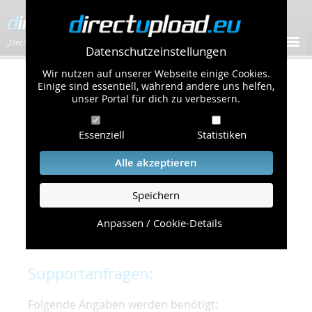
„Der schnellste Bilder-Hoster im Web!”
Datenschutzeinstellungen
Wir nutzen auf unserer Webseite einige Cookies.
Kontakt & Support
Einige sind essentiell, während andere uns helfen,
unser Portal für dich zu verbessern.
Um eine schnelle und unkomplizierte
Essenziell
Statistiken
Bearbeitung Ihres Problems zu gewährleisten,
bitten wir Sie,
Alle akzeptieren
folgende Punkte zu beachten und einzuhalten.
Speichern
Die schnellste Hilfe finden Sie auf unserer
Hilfe
Seite
, die die häufig gestellten Fragen
Anpassen / Cookie-Details
beantwortet.
Supportanfragen:
Folgende Angaben werden benötigt: