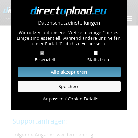
„Der schnellste Bilder-Hoster im Web!”
Datenschutzeinstellungen
Wir nutzen auf unserer Webseite einige Cookies.
Kontakt & Support
Einige sind essentiell, während andere uns helfen,
unser Portal für dich zu verbessern.
Um eine schnelle und unkomplizierte
Essenziell
Statistiken
Bearbeitung Ihres Problems zu gewährleisten,
bitten wir Sie,
Alle akzeptieren
folgende Punkte zu beachten und einzuhalten.
Speichern
Die schnellste Hilfe finden Sie auf unserer
Hilfe
Seite
, die die häufig gestellten Fragen
Anpassen / Cookie-Details
beantwortet.
Supportanfragen:
Folgende Angaben werden benötigt: