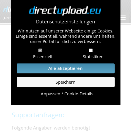
„Der schnellste Bilder-Hoster im Web!”
Datenschutzeinstellungen
Wir nutzen auf unserer Webseite einige Cookies.
Kontakt & Support
Einige sind essentiell, während andere uns helfen,
unser Portal für dich zu verbessern.
Um eine schnelle und unkomplizierte
Essenziell
Statistiken
Bearbeitung Ihres Problems zu gewährleisten,
bitten wir Sie,
Alle akzeptieren
folgende Punkte zu beachten und einzuhalten.
Speichern
Die schnellste Hilfe finden Sie auf unserer
Hilfe
Seite
, die die häufig gestellten Fragen
Anpassen / Cookie-Details
beantwortet.
Supportanfragen:
Folgende Angaben werden benötigt: