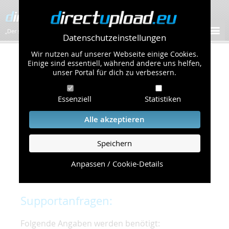
„Der schnellste Bilder-Hoster im Web!”
Datenschutzeinstellungen
Wir nutzen auf unserer Webseite einige Cookies.
Kontakt & Support
Einige sind essentiell, während andere uns helfen,
unser Portal für dich zu verbessern.
Um eine schnelle und unkomplizierte
Essenziell
Statistiken
Bearbeitung Ihres Problems zu gewährleisten,
bitten wir Sie,
Alle akzeptieren
folgende Punkte zu beachten und einzuhalten.
Speichern
Die schnellste Hilfe finden Sie auf unserer
Hilfe
Seite
, die die häufig gestellten Fragen
Anpassen / Cookie-Details
beantwortet.
Supportanfragen:
Folgende Angaben werden benötigt: