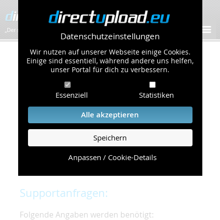
„Der schnellste Bilder-Hoster im Web!”
Datenschutzeinstellungen
Wir nutzen auf unserer Webseite einige Cookies.
Kontakt & Support
Einige sind essentiell, während andere uns helfen,
unser Portal für dich zu verbessern.
Um eine schnelle und unkomplizierte
Essenziell
Statistiken
Bearbeitung Ihres Problems zu gewährleisten,
bitten wir Sie,
Alle akzeptieren
folgende Punkte zu beachten und einzuhalten.
Speichern
Die schnellste Hilfe finden Sie auf unserer
Hilfe
Seite
, die die häufig gestellten Fragen
Anpassen / Cookie-Details
beantwortet.
Supportanfragen:
Folgende Angaben werden benötigt: