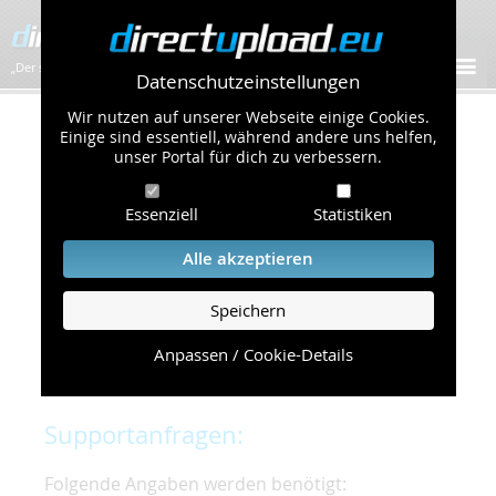
„Der schnellste Bilder-Hoster im Web!”
Datenschutzeinstellungen
Wir nutzen auf unserer Webseite einige Cookies.
Kontakt & Support
Einige sind essentiell, während andere uns helfen,
unser Portal für dich zu verbessern.
Um eine schnelle und unkomplizierte
Essenziell
Statistiken
Bearbeitung Ihres Problems zu gewährleisten,
bitten wir Sie,
Alle akzeptieren
folgende Punkte zu beachten und einzuhalten.
Speichern
Die schnellste Hilfe finden Sie auf unserer
Hilfe
Seite
, die die häufig gestellten Fragen
Anpassen / Cookie-Details
beantwortet.
Supportanfragen:
Folgende Angaben werden benötigt: