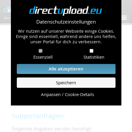
„Der schnellste Bilder-Hoster im Web!”
Datenschutzeinstellungen
Wir nutzen auf unserer Webseite einige Cookies.
Kontakt & Support
Einige sind essentiell, während andere uns helfen,
unser Portal für dich zu verbessern.
Um eine schnelle und unkomplizierte
Essenziell
Statistiken
Bearbeitung Ihres Problems zu gewährleisten,
bitten wir Sie,
Alle akzeptieren
folgende Punkte zu beachten und einzuhalten.
Speichern
Die schnellste Hilfe finden Sie auf unserer
Hilfe
Seite
, die die häufig gestellten Fragen
Anpassen / Cookie-Details
beantwortet.
Supportanfragen:
Folgende Angaben werden benötigt: