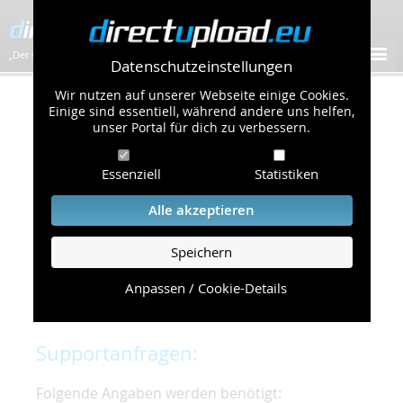
„Der schnellste Bilder-Hoster im Web!”
Datenschutzeinstellungen
Wir nutzen auf unserer Webseite einige Cookies.
Kontakt & Support
Einige sind essentiell, während andere uns helfen,
unser Portal für dich zu verbessern.
Um eine schnelle und unkomplizierte
Essenziell
Statistiken
Bearbeitung Ihres Problems zu gewährleisten,
bitten wir Sie,
Alle akzeptieren
folgende Punkte zu beachten und einzuhalten.
Speichern
Die schnellste Hilfe finden Sie auf unserer
Hilfe
Seite
, die die häufig gestellten Fragen
Anpassen / Cookie-Details
beantwortet.
Supportanfragen:
Folgende Angaben werden benötigt: