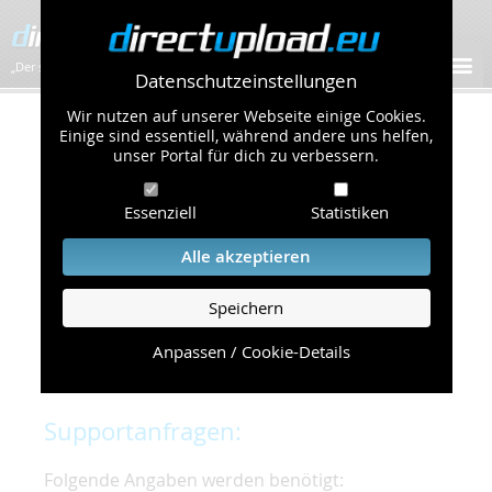
„Der schnellste Bilder-Hoster im Web!”
Datenschutzeinstellungen
Wir nutzen auf unserer Webseite einige Cookies.
Kontakt & Support
Einige sind essentiell, während andere uns helfen,
unser Portal für dich zu verbessern.
Um eine schnelle und unkomplizierte
Essenziell
Statistiken
Bearbeitung Ihres Problems zu gewährleisten,
bitten wir Sie,
Alle akzeptieren
folgende Punkte zu beachten und einzuhalten.
Speichern
Die schnellste Hilfe finden Sie auf unserer
Hilfe
Seite
, die die häufig gestellten Fragen
Anpassen / Cookie-Details
beantwortet.
Supportanfragen:
Folgende Angaben werden benötigt: