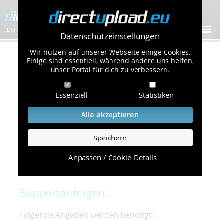
„Der schnellste Bilder-Hoster im Web!”
Datenschutzeinstellungen
Wir nutzen auf unserer Webseite einige Cookies.
Kontakt & Support
Einige sind essentiell, während andere uns helfen,
unser Portal für dich zu verbessern.
Um eine schnelle und unkomplizierte
Essenziell
Statistiken
Bearbeitung Ihres Problems zu gewährleisten,
bitten wir Sie,
Alle akzeptieren
folgende Punkte zu beachten und einzuhalten.
Speichern
Die schnellste Hilfe finden Sie auf unserer
Hilfe
Seite
, die die häufig gestellten Fragen
Anpassen / Cookie-Details
beantwortet.
Supportanfragen:
Folgende Angaben werden benötigt: