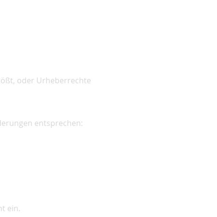
tößt, oder Urheberrechte
rderungen entsprechen:
t ein.