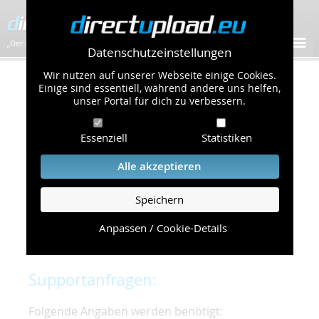
„Der schnellste Bilder-Hoster im Web!”
Datenschutzeinstellungen
Wir nutzen auf unserer Webseite einige Cookies.
Kontakt & Support
Einige sind essentiell, während andere uns helfen,
unser Portal für dich zu verbessern.
Um eine schnelle und unkomplizierte
Essenziell
Statistiken
Bearbeitung Ihres Problems zu gewährleisten,
bitten wir Sie,
Alle akzeptieren
folgende Punkte zu beachten und einzuhalten.
Speichern
Die schnellste Hilfe finden Sie auf unserer
Hilfe
Seite
, die die häufig gestellten Fragen
Anpassen / Cookie-Details
beantwortet.
Supportanfragen:
Folgende Angaben werden benötigt: