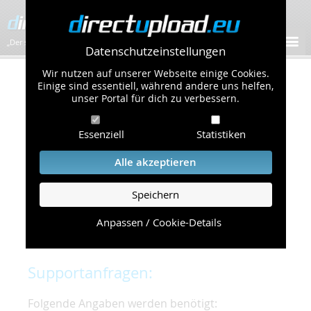
„Der schnellste Bilder-Hoster im Web!”
Datenschutzeinstellungen
Wir nutzen auf unserer Webseite einige Cookies.
Kontakt & Support
Einige sind essentiell, während andere uns helfen,
unser Portal für dich zu verbessern.
Um eine schnelle und unkomplizierte
Essenziell
Statistiken
Bearbeitung Ihres Problems zu gewährleisten,
bitten wir Sie,
Alle akzeptieren
folgende Punkte zu beachten und einzuhalten.
Speichern
Die schnellste Hilfe finden Sie auf unserer
Hilfe
Seite
, die die häufig gestellten Fragen
Anpassen / Cookie-Details
beantwortet.
Supportanfragen:
Folgende Angaben werden benötigt: