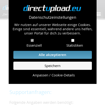
„Der schnellste Bilder-Hoster im Web!”
Datenschutzeinstellungen
Wir nutzen auf unserer Webseite einige Cookies.
Kontakt & Support
Einige sind essentiell, während andere uns helfen,
unser Portal für dich zu verbessern.
Um eine schnelle und unkomplizierte
Essenziell
Statistiken
Bearbeitung Ihres Problems zu gewährleisten,
bitten wir Sie,
Alle akzeptieren
folgende Punkte zu beachten und einzuhalten.
Speichern
Die schnellste Hilfe finden Sie auf unserer
Hilfe
Seite
, die die häufig gestellten Fragen
Anpassen / Cookie-Details
beantwortet.
Supportanfragen:
Folgende Angaben werden benötigt: