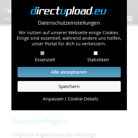
„Der schnellste Bilder-Hoster im Web!”
Datenschutzeinstellungen
Wir nutzen auf unserer Webseite einige Cookies.
Kontakt & Support
Einige sind essentiell, während andere uns helfen,
unser Portal für dich zu verbessern.
Um eine schnelle und unkomplizierte
Essenziell
Statistiken
Bearbeitung Ihres Problems zu gewährleisten,
bitten wir Sie,
Alle akzeptieren
folgende Punkte zu beachten und einzuhalten.
Speichern
Die schnellste Hilfe finden Sie auf unserer
Hilfe
Seite
, die die häufig gestellten Fragen
Anpassen / Cookie-Details
beantwortet.
Supportanfragen:
Folgende Angaben werden benötigt: