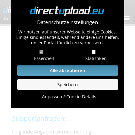
„Der schnellste Bilder-Hoster im Web!”
Datenschutzeinstellungen
Wir nutzen auf unserer Webseite einige Cookies.
Kontakt & Support
Einige sind essentiell, während andere uns helfen,
unser Portal für dich zu verbessern.
Um eine schnelle und unkomplizierte
Essenziell
Statistiken
Bearbeitung Ihres Problems zu gewährleisten,
bitten wir Sie,
Alle akzeptieren
folgende Punkte zu beachten und einzuhalten.
Speichern
Die schnellste Hilfe finden Sie auf unserer
Hilfe
Seite
, die die häufig gestellten Fragen
Anpassen / Cookie-Details
beantwortet.
Supportanfragen:
Folgende Angaben werden benötigt: